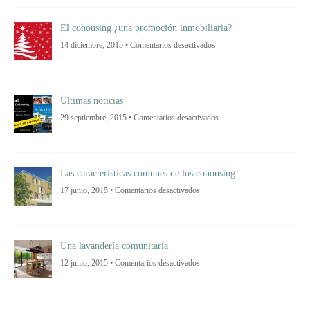
Y
LA
OPINIÓN
El cohousing ¿una promoción inmobiliaria?
DE
LAS
en
14 diciembre, 2015 •
Comentarios desactivados
PERSONAS
El
MAYORES
cohousing
¿una
promoción
inmobiliaria?
Ultimas noticias
en
29 septiembre, 2015 •
Comentarios desactivados
Ultimas
noticias
Las características comunes de los cohousing
en
17 junio, 2015 •
Comentarios desactivados
Las
características
comunes
de
los
cohousing
Una lavandería comunitaria
en
12 junio, 2015 •
Comentarios desactivados
Una
lavandería
comunitaria