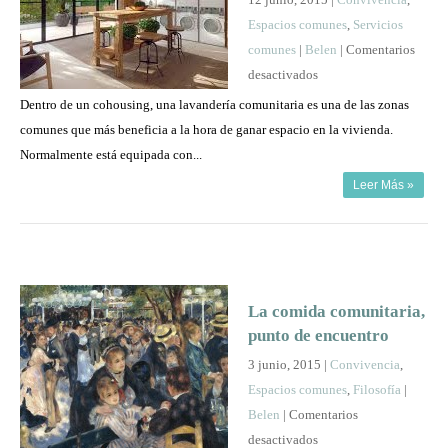
12 junio, 2015 |
Convivencia
,
Espacios comunes
,
Servicios
comunes
|
Belen
|
Comentarios
en
desactivados
Una
Dentro de un cohousing, una lavandería comunitaria es una de las zonas
lavandería
comunes que más beneficia a la hora de ganar espacio en la vivienda.
comunitaria
Normalmente está equipada con...
Leer Más »
La comida comunitaria,
punto de encuentro
3 junio, 2015 |
Convivencia
,
Espacios comunes
,
Filosofía
|
Belen
|
Comentarios
en
desactivados