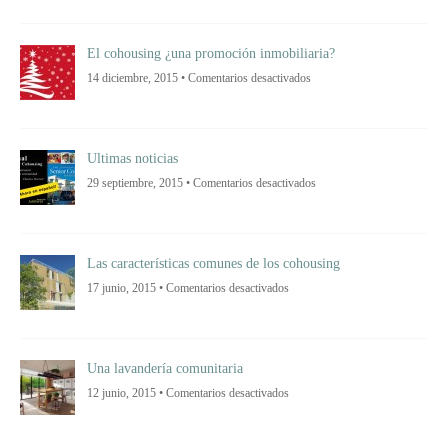
“COHOUSING”
Y
LA
OPINIÓN
El cohousing ¿una promoción inmobiliaria?
DE
LAS
en
14 diciembre, 2015 •
Comentarios desactivados
PERSONAS
El
MAYORES
cohousing
¿una
promoción
inmobiliaria?
Ultimas noticias
en
29 septiembre, 2015 •
Comentarios desactivados
Ultimas
noticias
Las características comunes de los cohousing
en
17 junio, 2015 •
Comentarios desactivados
Las
características
comunes
de
los
cohousing
Una lavandería comunitaria
en
12 junio, 2015 •
Comentarios desactivados
Una
lavandería
comunitaria