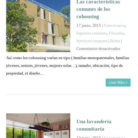
Las características
comunes de los
cohousing
17 junio, 2015 |
Convivencia
,
Espacios comunes
,
Filosofía
,
Servicios comunes
|
Belen
|
en
Comentarios desactivados
Las
Así como los cohousing varían en tipo ( familias monoparentales, familias
característ
jóvenes, seniors, jóvenes, mujeres solas…), tamaño, ubicación, tipo de
comunes
propiedad, el diseño...
de
Leer Más »
los
cohousing
Una lavandería
comunitaria