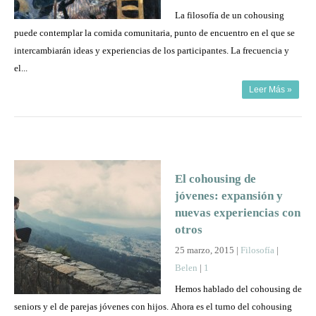
La
La filosofía de un cohousing
comida
puede contemplar la comida comunitaria, punto de encuentro en el que se
comunitaria,
intercambiarán ideas y experiencias de los participantes. La frecuencia y
punto
el...
de
Leer Más »
encuentro
El cohousing de
jóvenes: expansión y
nuevas experiencias con
otros
25 marzo, 2015 |
Filosofía
|
Belen
|
1
Hemos hablado del cohousing de
seniors y el de parejas jóvenes con hijos. Ahora es el turno del cohousing