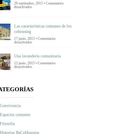
inmobiliaria?
29 septiembre, 2015 •
Comentarios
en
desactivados
Ultimas
noticias
Las características comunes de los
cohousing
17 junio, 2015 •
Comentarios
en
desactivados
Las
características
comunes
Una lavandería comunitaria
de
los
12 junio, 2015 •
Comentarios
cohousing
en
desactivados
Una
lavandería
comunitaria
ATEGORÍAS
Convivencia
Espacios comunes
Filosofía
Historias BeCoHousing