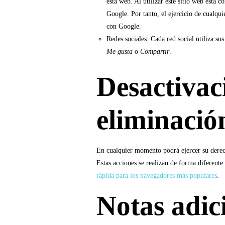
esta web. Al utilizar este sitio web está 
Google. Por tanto, el ejercicio de cualqu
con Google.
Redes sociales: Cada red social utiliza su
Me gusta
o
Compartir
.
Desactivac
eliminació
En cualquier momento podrá ejercer su derech
Estas acciones se realizan de forma diferent
rápida para los navegadores más populares
.
Notas adic