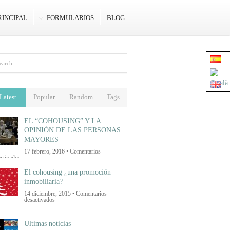
RINCIPAL
FORMULARIOS
BLOG
Latest
Popular
Random
Tags
EL “COHOUSING” Y LA
OPINIÓN DE LAS PERSONAS
MAYORES
17 febrero, 2016 •
Comentarios
en
ctivados
EL
“COHOUSING”
El cohousing ¿una promoción
Y
inmobiliaria?
LA
OPINIÓN
14 diciembre, 2015 •
Comentarios
DE
en
desactivados
LAS
El
PERSONAS
cohousing
MAYORES
¿una
Ultimas noticias
promoción