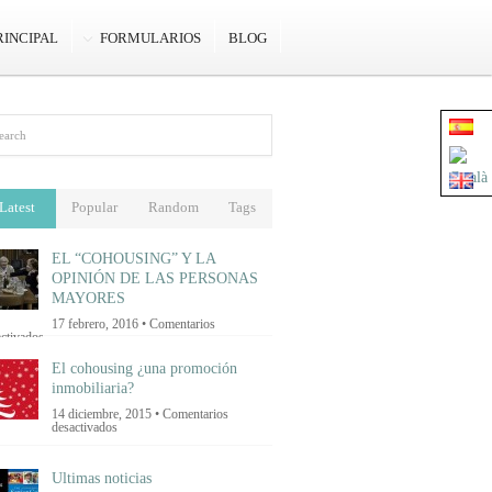
RINCIPAL
FORMULARIOS
BLOG
Latest
Popular
Random
Tags
EL “COHOUSING” Y LA
OPINIÓN DE LAS PERSONAS
MAYORES
17 febrero, 2016 •
Comentarios
en
ctivados
EL
“COHOUSING”
El cohousing ¿una promoción
Y
inmobiliaria?
LA
OPINIÓN
14 diciembre, 2015 •
Comentarios
DE
en
desactivados
LAS
El
PERSONAS
cohousing
MAYORES
¿una
Ultimas noticias
promoción