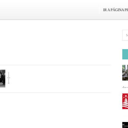
IR A PÁGINA P
desa