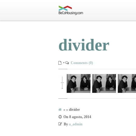
divider
•
Comments (0)
» » divider
On
8 agosto, 2014
By
a_admin