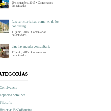
inmobiliaria?
29 septiembre, 2015 •
Comentarios
en
desactivados
Ultimas
noticias
Las características comunes de los
cohousing
17 junio, 2015 •
Comentarios
en
desactivados
Las
características
comunes
Una lavandería comunitaria
de
los
12 junio, 2015 •
Comentarios
cohousing
en
desactivados
Una
lavandería
comunitaria
ATEGORÍAS
Convivencia
Espacios comunes
Filosofía
Historias BeCoHousing