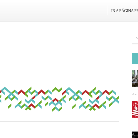
IR A PÁGINA P
desa