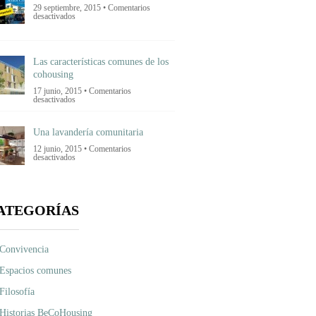
inmobiliaria?
29 septiembre, 2015 •
Comentarios
en
desactivados
Ultimas
noticias
Las características comunes de los
cohousing
17 junio, 2015 •
Comentarios
en
desactivados
Las
características
comunes
Una lavandería comunitaria
de
los
12 junio, 2015 •
Comentarios
cohousing
en
desactivados
Una
lavandería
comunitaria
ATEGORÍAS
Convivencia
Espacios comunes
Filosofía
Historias BeCoHousing