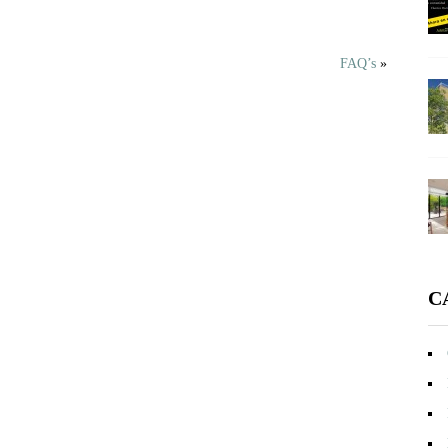
FAQ’s
»
C