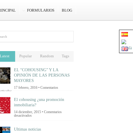
RINCIPAL
FORMULARIOS
BLOG
Latest
Popular
Random
Tags
EL “COHOUSING” Y LA
OPINIÓN DE LAS PERSONAS
MAYORES
17 febrero, 2016 •
Comentarios
en
ctivados
EL
“COHOUSING”
El cohousing ¿una promoción
Y
inmobiliaria?
LA
OPINIÓN
14 diciembre, 2015 •
Comentarios
DE
en
desactivados
LAS
El
PERSONAS
cohousing
MAYORES
¿una
Ultimas noticias
promoción