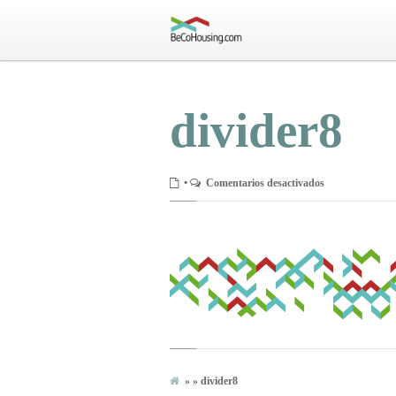
divider8
en
•
Comentarios desactivados
divider8
» » divider8