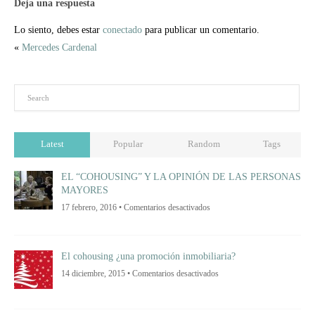
Deja una respuesta
Lo siento, debes estar
conectado
para publicar un comentario.
«
Mercedes Cardenal
Latest
Popular
Random
Tags
EL “COHOUSING” Y LA OPINIÓN DE LAS PERSONAS
MAYORES
en
17 febrero, 2016 •
Comentarios desactivados
EL
“COHOUSING”
Y
LA
OPINIÓN
El cohousing ¿una promoción inmobiliaria?
DE
LAS
en
14 diciembre, 2015 •
Comentarios desactivados
PERSONAS
El
MAYORES
cohousing
¿una
promoción