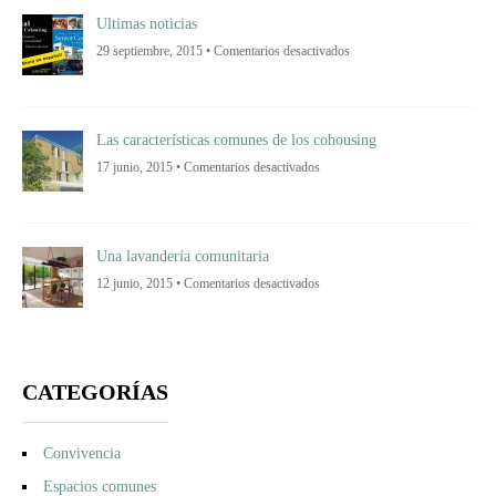
inmobiliaria?
Ultimas noticias
en
29 septiembre, 2015 •
Comentarios desactivados
Ultimas
noticias
Las características comunes de los cohousing
en
17 junio, 2015 •
Comentarios desactivados
Las
características
comunes
de
los
cohousing
Una lavandería comunitaria
en
12 junio, 2015 •
Comentarios desactivados
Una
lavandería
comunitaria
CATEGORÍAS
Convivencia
Espacios comunes