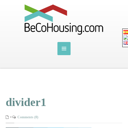
divider1
•
Comments (0)