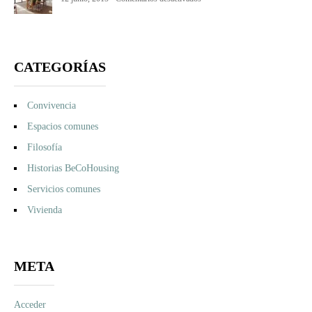
Una
lavandería
comunitaria
CATEGORÍAS
Convivencia
Espacios comunes
Filosofía
Historias BeCoHousing
Servicios comunes
Vivienda
META
Acceder