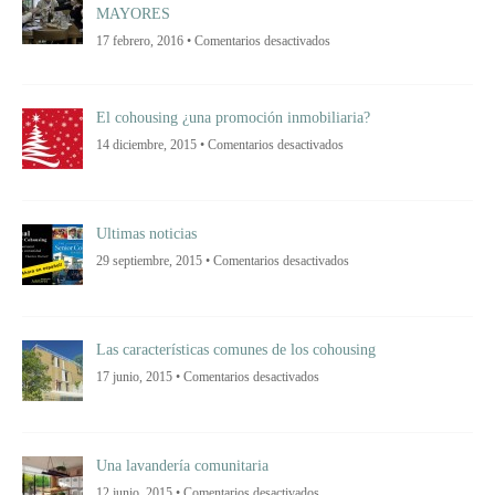
MAYORES
en
17 febrero, 2016 •
Comentarios desactivados
EL
“COHOUSING”
Y
LA
OPINIÓN
El cohousing ¿una promoción inmobiliaria?
DE
LAS
en
14 diciembre, 2015 •
Comentarios desactivados
PERSONAS
El
MAYORES
cohousing
¿una
promoción
inmobiliaria?
Ultimas noticias
en
29 septiembre, 2015 •
Comentarios desactivados
Ultimas
noticias
Las características comunes de los cohousing
en
17 junio, 2015 •
Comentarios desactivados
Las
características
comunes
de
los
cohousing
Una lavandería comunitaria
en
12 junio, 2015 •
Comentarios desactivados